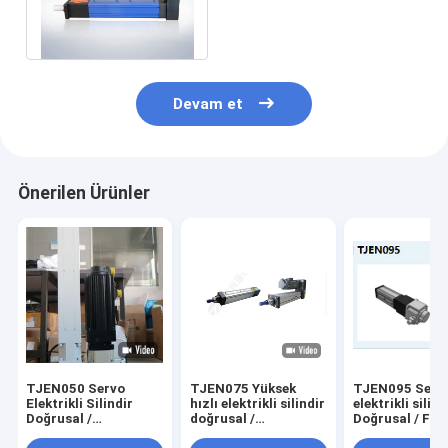
Birçok Yük Bağlantı Tipleri
ile 500mm / S
Devam et
Önerilen Ürünler
TJEN050 Servo
TJEN075 Yüksek
TJEN095 Serv
Elektrikli Silindir
hızlı elektrikli silindir
elektrikli silind
Doğrusal /
doğrusal /
Doğrusal / Fol
Katlanabilir Yüksek
katlanabilir kompakt
Programlanabi