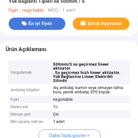
Yük Bağlantı Tipleri ile 500mm / S
Fiyat：negotiable
MOQ：1 adet
En iyi fiyat
Şimdi başvurun
Ürün Açıklaması
500mm/S su geçirmez lineer
aktüatör
Vurgulamak
,
,
Su geçirmez hızlı lineer aktüatör
Yük Bağlantısı Lineer Elektrikli
Silindir
dış ambalaj: karton veya olmayan tahta
Ambalaj bilgileri
kutu; yastık ambalaj: EPE köpük
Fiyat
negotiable
Marka adı
TJ
Menşe yeri
Çin
Min sipariş miktarı
1 adet
Daha fazla göster