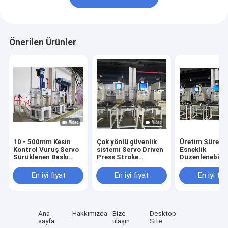
Önerilen Ürünler
10 - 500mm Kesin
Çok yönlü güvenlik
Üretim Süreçle
Kontrol Vuruş Servo
sistemi Servo Driven
Esneklik
Sürüklenen Baskı
Press Stroke
Düzenlenebilir
Düzenleme Hızı
Counter Force 10 -
Boyutlu Servo
0.01mm
1000N
Sürüklü Baskı
En iyi fiyat
En iyi fiyat
En iyi fiy
Ana
Hakkımızda
Bize
Desktop
sayfa
ulaşın
Site