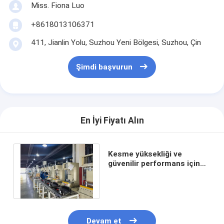
Miss. Fiona Luo
+8618013106371
411, Jianlin Yolu, Suzhou Yeni Bölgesi, Suzhou, Çin
Şimdi başvurun
En İyi Fiyatı Alın
Kesme yüksekliği ve
güvenilir performans için
hassaslıklı servo tahrikli
basın özellikleri
Devam et