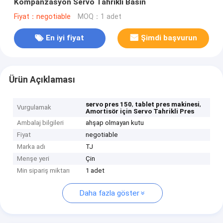
Kompanzasyon Servo Tahrikli Basın
Fiyat：negotiable
MOQ：1 adet
En iyi fiyat
Şimdi başvurun
Ürün Açıklaması
,
,
servo pres 150
tablet pres makinesi
Vurgulamak
Amortisör için Servo Tahrikli Pres
Ambalaj bilgileri
ahşap olmayan kutu
Fiyat
negotiable
Marka adı
TJ
Menşe yeri
Çin
Min sipariş miktarı
1 adet
Daha fazla göster