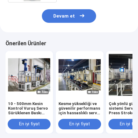
Devam et
Önerilen Ürünler
10 - 500mm Kesin
Kesme yüksekliği ve
Çok yönlü güve
Kontrol Vuruş Servo
güvenilir performans
sistemi Servo 
Sürüklenen Baskı
için hassaslıklı servo
Press Stroke
Düzenleme Hızı
tahrikli basın
Counter Force 
0.01mm
özellikleri
1000N
En iyi fiyat
En iyi fiyat
En iyi fiy