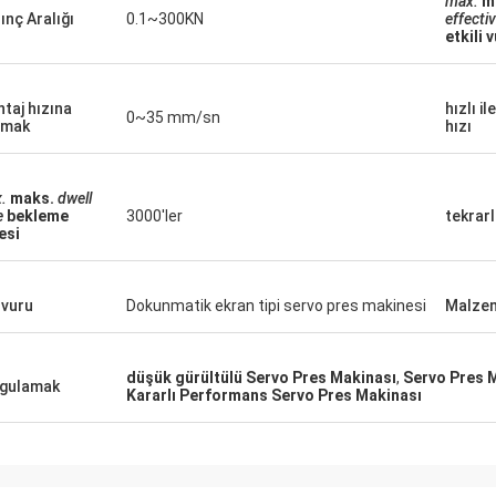
max.
m
ınç Aralığı
0.1~300KN
effecti
etkili 
taj hızına
hızlı i
0~35 mm/sn
smak
hızı
.
maks.
dwell
e
bekleme
3000'ler
tekrarl
esi
vuru
Dokunmatik ekran tipi servo pres makinesi
Malze
düşük gürültülü Servo Pres Makinası
,
Servo Pres 
gulamak
Kararlı Performans Servo Pres Makinası