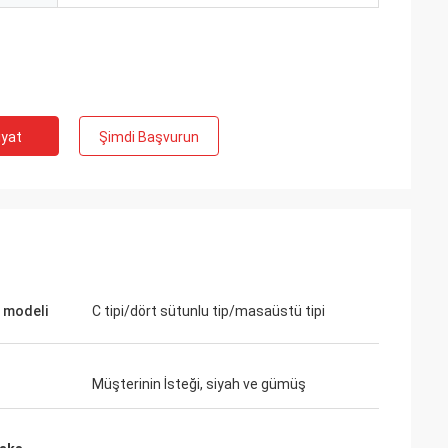
iyat
Şimdi Başvurun
 modeli
C tipi/dört sütunlu tip/masaüstü tipi
Müşterinin İsteği, siyah ve gümüş