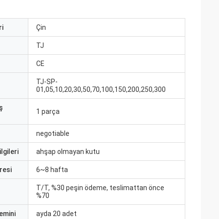
i
Çin
ı
TJ
CE
TJ-SP-
01,05,10,20,30,50,70,100,150,200,250,300
ş
1 parça
negotiable
lgileri
ahşap olmayan kutu
resi
6~8 hafta
T/T, %30 peşin ödeme, teslimattan önce
%70
emini
ayda 20 adet