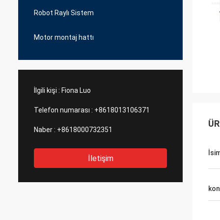
Robot Raylı Sistem
Motor montaj hattı
İlgili kişi :
Fiona Luo
Telefon numarası :
+8618013106371
ÜR
Naber :
+8618000732351
İsi
İletişim
kon