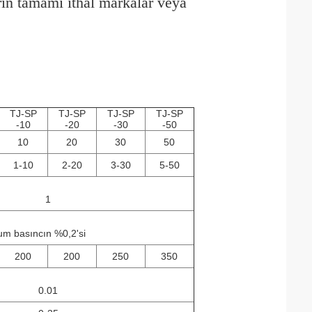
rin tamamı ithal markalar veya
TJ-SP
TJ-SP
TJ-SP
TJ-SP
-10
-20
-30
-50
10
20
30
50
1-10
2-20
3-30
5-50
1
m basıncın %0,2'si
200
200
250
350
0.01