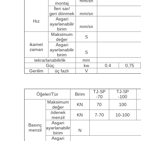
mm/sn
montaj
İleri sar/
geri dönmek
mm/sn
Asgari
Hız
ayarlanabilir
mm/sn
birim
Maksimum
S
değer
ikamet
Asgari
zaman
ayarlanabilir
S
birim
tekrarlanabilirlik
mm
Güç
kw
0.4
0,75
Gerilim
üç fazlı
V
TJ-SP
TJ-SP
Öğeler/Tür
Birim
-70
-100
Maksimum
KN
70
100
değer
ödenek
KN
7-70
10-100
menzil
Asgari
Basınç
ayarlanabilir
menzil
N
birim
Asgari