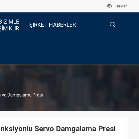
Turkish
BIZIMLE
ŞIRKET HABERLERI
ŞIM KUR
描
述
Servo Damgalama Presi
onksiyonlu Servo Damgalama Presi