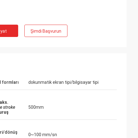
iyat
Şimdi Başvurun
l formları
dokunmatik ekran tipi/bilgisayar tipi
aks.
ve stroke
500mm
vuruş
leri/dönüş
0~100 mm/sn