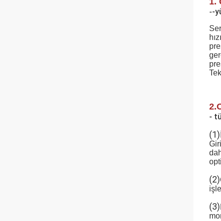
1.
-y
-
Ser
hız
pre
ger
pre
Tek
2.
- t
(1)
Gir
dah
opt
(2)
işle
(3)
mon