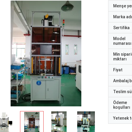
Menşe yer
Marka ad
Sertifika
Model
numarası
Min sipari
miktarı
Fiyat
Ambalaj bi
Teslim sü
Ödeme
koşulları
Yetenek t