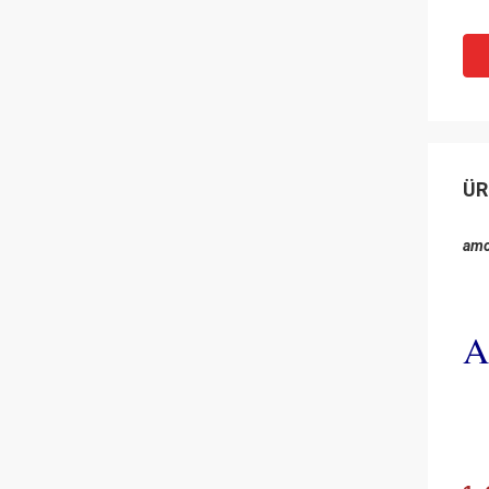
ÜR
amo
A