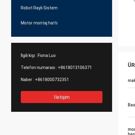
Robot Raylı Sistem
Motor montaj hattı
İlgili kişi :
Fiona Luo
ÜR
Telefon numarası :
+8618013106371
Naber :
+8618000732351
mak
İletişim
Bas
mon
ba