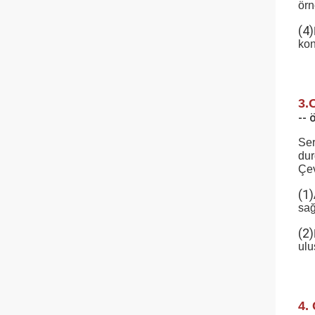
örn
(4)
kon
3.
-- 
Ser
dur
Çev
(1)
sağ
(2)
ulu
4.