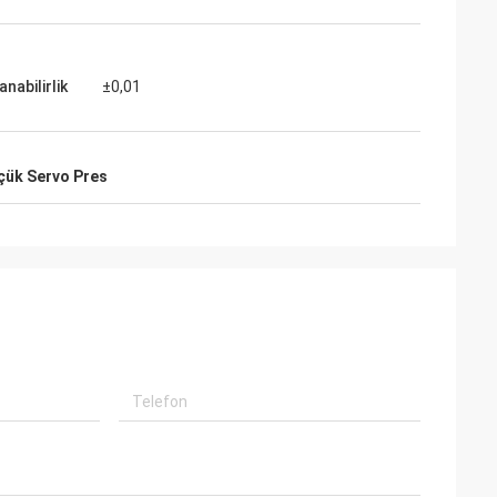
anabilirlik
±0,01
çük Servo Pres