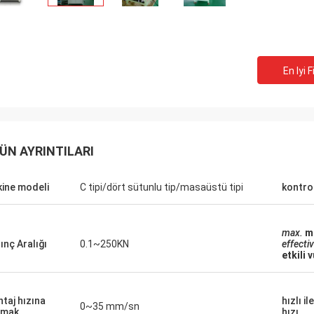
En Iyi F
ÜN AYRINTILARI
ine modeli
C tipi/dört sütunlu tip/masaüstü tipi
kontro
max.
m
ınç Aralığı
0.1~250KN
effecti
etkili 
taj hızına
hızlı i
0~35 mm/sn
smak
hızı