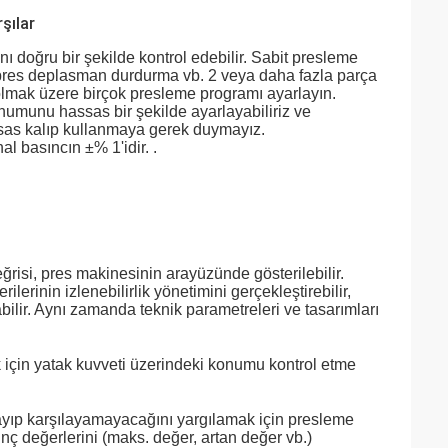
şılar
 doğru bir şekilde kontrol edebilir. Sabit presleme
pres deplasman durdurma vb. 2 veya daha fazla parça
olmak üzere birçok presleme programı ayarlayın.
onumunu hassas bir şekilde ayarlayabiliriz ve
sas kalıp kullanmaya gerek duymayız.
al basıncın ±% 1'idir. .
ğrisi, pres makinesinin arayüzünde gösterilebilir.
rilerinin izlenebilirlik yönetimini gerçekleştirebilir,
abilir. Aynı zamanda teknik parametreleri ve tasarımları
 için yatak kuvveti üzerindeki konumu kontrol etme
ılayıp karşılayamayacağını yargılamak için presleme
nç değerlerini (maks. değer, artan değer vb.)