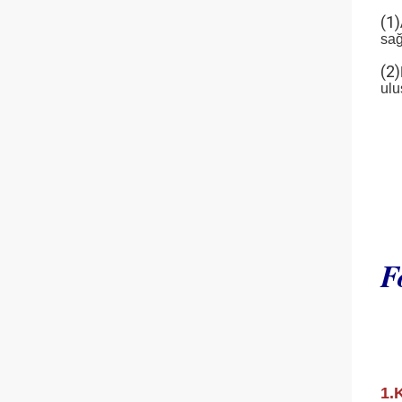
(1)
sağ
(2)
ulu
F
1.