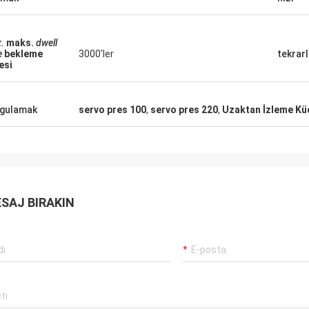
.
maks.
dwell
e
bekleme
3000'ler
tekrarl
esi
gulamak
servo pres 100
,
servo pres 220
,
Uzaktan İzleme Kü
SAJ BIRAKIN