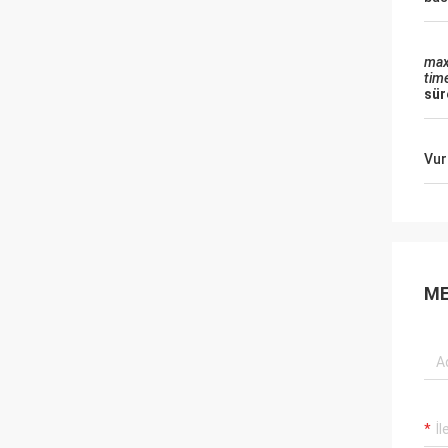
max
tim
sür
Vur
ME