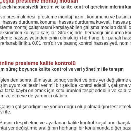
 Çeşitli presleme montaj modları
üksek hassasiyetli üretim ve kalite kontrol gereksinimlerini kar
vo pres makinesi, presleme montaj hızını, konumunu ve basıncını
ı, hassas durdurma konumu, hassas durdurma kuvveti, hassas 
sleme montaj çalışmasını karşılayabilen çalışma modları dahil 
eksinimleri kolayca karşılar. Strok içinde, herhangi bir durma k
sleme hassasiyetinden emin olmak için herhangi bir pahalı has
rarlanabilirlik ± 0.01 mm'dir ve basınç kontrol hassasiyeti, nomin
Online presleme kalite kontrolü
üm süreç boyunca kalite kontrol ve veri yönetimi ile tanışın
İşlemden sonra, tüm ayar, sonuç verileri ve pres yer değiştirme e
işim uyum kalitesini verimli bir şekilde kontrol edebilir, çalışma ve
a fazla kaybı önlemek için kötü ürünleri tespit edebilir ve kaldır
imize etmeye de yardımcı olabilir.
Çalışıp çalışmadığını ve yönün doğru olup olmadığını test etmek
vi ile.
Basıncı tespit etme ve ayarlanan kalite kontrol koşullarını karş
taj yer değiştirme aralığının herhangi bir konumunda diğer bası