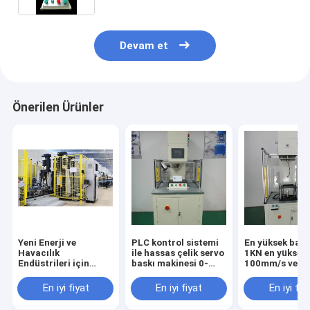
Devam et
Önerilen Ürünler
Yeni Enerji ve
PLC kontrol sistemi
En yüksek bası
Havacılık
ile hassas çelik servo
1KN en yüksek 
Endüstrileri için
baskı makinesi 0-
100mm/s ve A
Akıllı Servo Baskı
100mm/s Hız ve
kaynağı olan ç
Makinesi
300kg yük kapasitesi
servo baskı ma
En iyi fiyat
En iyi fiyat
En iyi fiy