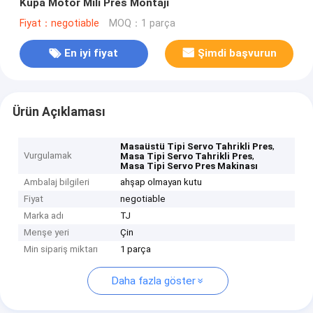
Kupa Motor Mili Pres Montajı
Fiyat：negotiable
MOQ：1 parça
En iyi fiyat
Şimdi başvurun
Ürün Açıklaması
,
Masaüstü Tipi Servo Tahrikli Pres
Vurgulamak
,
Masa Tipi Servo Tahrikli Pres
Masa Tipi Servo Pres Makinası
Ambalaj bilgileri
ahşap olmayan kutu
Fiyat
negotiable
Marka adı
TJ
Menşe yeri
Çin
Min sipariş miktarı
1 parça
Daha fazla göster