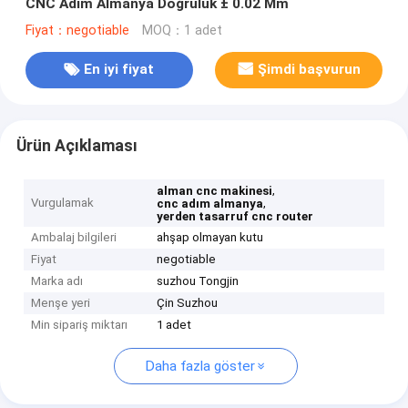
CNC Adım Almanya Doğruluk ± 0.02 Mm
Fiyat：negotiable
MOQ：1 adet
En iyi fiyat
Şimdi başvurun
Ürün Açıklaması
,
alman cnc makinesi
Vurgulamak
,
cnc adım almanya
yerden tasarruf cnc router
Ambalaj bilgileri
ahşap olmayan kutu
Fiyat
negotiable
Marka adı
suzhou Tongjin
Menşe yeri
Çin Suzhou
Min sipariş miktarı
1 adet
Daha fazla göster