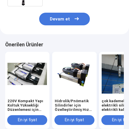
Devam et
Önerilen Ürünler
220V Kompakt Yapı
Hidrolik/Pnömatik
çok kademeli
Koltuk Yüksekliği
Silindirler için
elektrikli silin
Düzenlemesi için
Özelleştirilmiş Hız
elektrikli kald
Mikro Servo
Servo Elektrikli
silindiri ， küç
Elektrikli Silindir
Silindir Gelişmiş
elektrikli silind
En iyi fiyat
En iyi fiyat
En iyi fiy
Değiştirme
， elektrikli sil
aktüatörleri