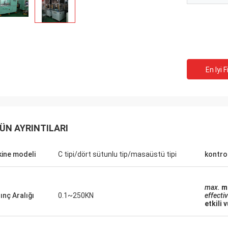
En Iyi F
ÜN AYRINTILARI
ine modeli
C tipi/dört sütunlu tip/masaüstü tipi
kontro
max.
m
ınç Aralığı
0.1~250KN
effecti
etkili 