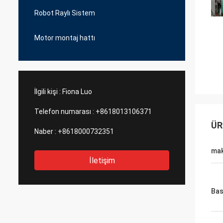
Robot Raylı Sistem
Motor montaj hattı
İlgili kişi :
Fiona Luo
Telefon numarası :
+8618013106371
ÜR
Naber :
+8618000732351
mak
İletişim
Bas