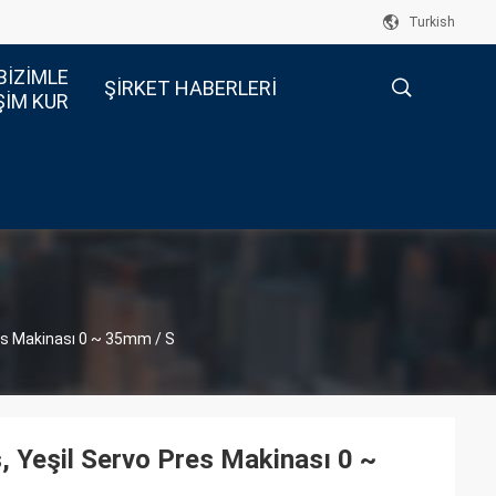
Turkish
BIZIMLE
ŞIRKET HABERLERI
ŞIM KUR
描
述
s Makinası 0 ~ 35mm / S
Yeşil Servo Pres Makinası 0 ~