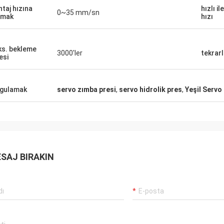
taj hızına
hızlı i
0~35 mm/sn
smak
hızı
s. bekleme
3000'ler
tekrarl
esi
gulamak
servo zımba presi
,
servo hidrolik pres
,
Yeşil Servo
SAJ BIRAKIN