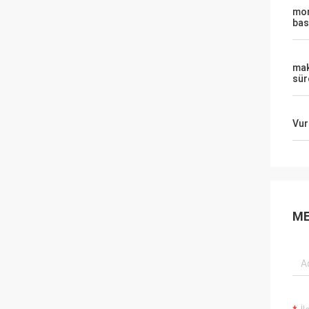
mon
ba
mak
sür
Vur
ME