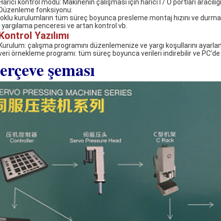
Harici kontrol modu: Makinenin çalışması için harici I / O portları aracılığıy
 Düzenleme fonksiyonu:
oklu kurulumların tüm süreç boyunca presleme montaj hızını ve durma
 yargılama penceresi ve artan kontrol vb.
Kontrol Yazılımı
 Kurulum: çalışma programını düzenlemenize ve yargı koşullarını ayarlam
 veri örnekleme programı: tüm süreç boyunca verileri indirebilir ve PC’de 
erçeve şeması