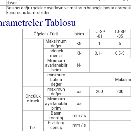
duyar.
Basıncı doğru şekilde ayarlayın ve motorun basınçla hasar görmes
konumunu kontrol edin.
arametreler Tablosu
TJ-SP
TJ-SP
Öğeler / Türü
birim
-01
-05
Maksimum
KN
1
5
değer
ödenek
KN
0,1-1
0,5-5
menzil
Minimum
ayarlanabilir
N-
birim
minimum
bulma
Maksimu
değer
maximun
aa
200
200
değer
Öncülük
Minimum
etmek
ayarlanabilir
aa
birim
Basın
mm / s
montaj
Hızlı ileri/
mm / s
hız
dönüş