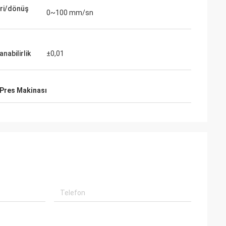
leri/dönüş
0~100 mm/sn
anabilirlik
±0,01
 Pres Makinası