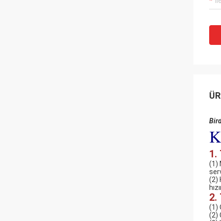
ÜR
Bird
K
1.
(1)
ser
(2)
hız
2.
(1)
(2)