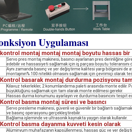
onksiyon Uygulaması
kontrol montaj montaj montaj boyutu hassas bir 
Servo pres montaj makinesi, basıncı ayarlanan pres derinliğine göre
edebilir ve hassasiyeti sağlamak için iş parçası boyutu toleransını d
Aynı zamanda basınç ve yer değiştirme kalitesi yargı bölgesini de a
montajının% 100 nitelikli olmasını sağlamak için çevrimiçi olarak tespi
Kontrol basarak montaj durdurma pozisyonu tam
Kılavuz tekerlekler, 2 konumlandırma paleti arasında monte edilir. P
büyüklüğünü sağlamak için tam olarak monte edilmesi gerekir.
Hassas durma konumunu ayarlayın ve durdurma basıncını tespit ed
Kontrol basma montaj süresi ve basıncı
Servo presleme makinesi, güvenli ve güvenilir bir bağlantı sağlama
ve basınç operasyonu gerçekleştirebilir.
Bağlama işleminde ve ultrasonik kaynakta yaygın olarak kullanılır.
Kontrol basma dayanma kuvveti kesin olarak
Alüminyum muhafazanın kapsüllenmesi, hassas güç ve yer değişti