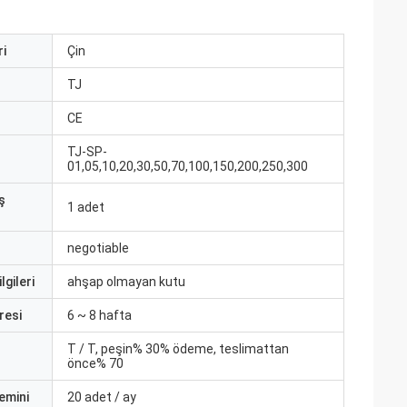
i
Çin
ı
TJ
CE
TJ-SP-
01,05,10,20,30,50,70,100,150,200,250,300
ş
1 adet
negotiable
lgileri
ahşap olmayan kutu
resi
6 ~ 8 hafta
T / T, peşin% 30% ödeme, teslimattan
önce% 70
emini
20 adet / ay