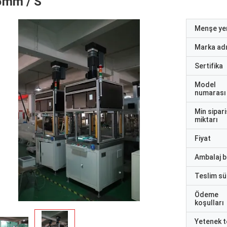
5mm / S
Menşe yer
Marka ad
Sertifika
Model
numarası
Min sipari
miktarı
Fiyat
Ambalaj bi
Teslim sü
Ödeme
koşulları
Yetenek t