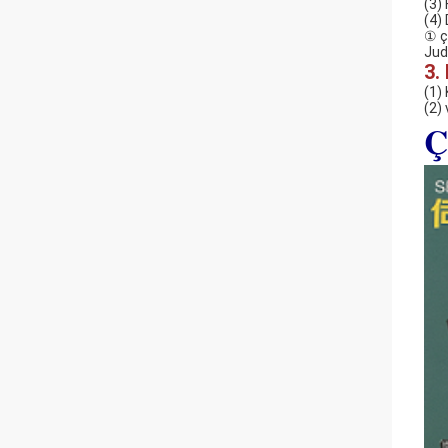
(3) 
(4)
① ç
Jud
3.
(1)
(2)
Ç