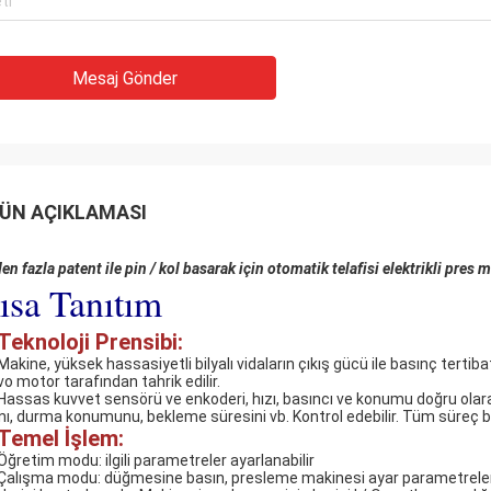
Mesaj Gönder
ÜN AÇIKLAMASI
en fazla patent ile pin / kol basarak için otomatik telafisi elektrikli pres 
ısa Tanıtım
Teknoloji Prensibi:
 Makine, yüksek hassasiyetli bilyalı vidaların çıkış gücü ile basınç ter
vo motor tarafından tahrik edilir.
 Hassas kuvvet sensörü ve enkoderi, hızı, basıncı ve konumu doğru olarak
ını, durma konumunu, bekleme süresini vb. Kontrol edebilir. Tüm süreç
Temel İşlem:
 Öğretim modu: ilgili parametreler ayarlanabilir
 Çalışma modu: düğmesine basın, presleme makinesi ayar parametreleriyle