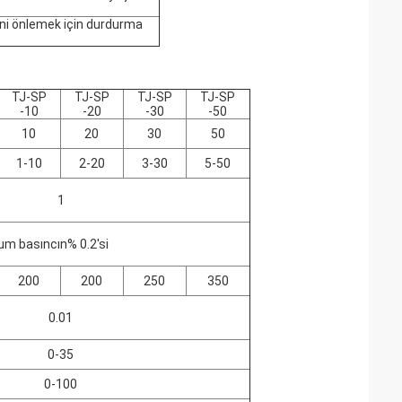
ini önlemek için durdurma
TJ-SP
TJ-SP
TJ-SP
TJ-SP
-10
-20
-30
-50
10
20
30
50
1-10
2-20
3-30
5-50
1
m basıncın% 0.2'si
200
200
250
350
0.01
0-35
0-100