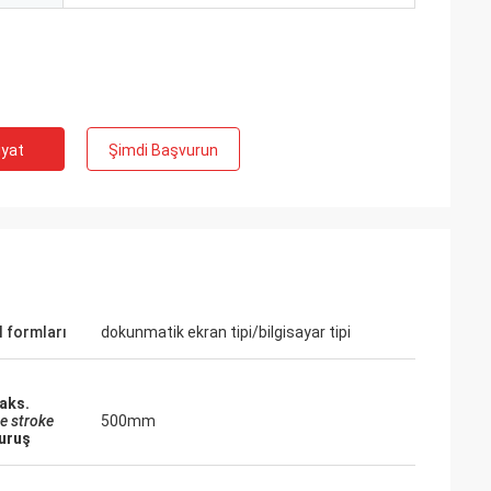
iyat
Şimdi Başvurun
l formları
dokunmatik ekran tipi/bilgisayar tipi
aks.
ve stroke
500mm
vuruş