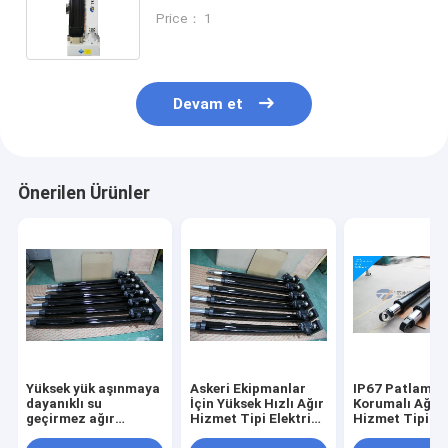
10 - 1000mm/S
Price： 1
Devam et
Önerilen Ürünler
Yüksek yük aşınmaya
Askeri Ekipmanlar
IP67 Patlama
dayanıklı su
İçin Yüksek Hızlı Ağır
Korumalı Ağır
geçirmez ağır
Hizmet Tipi Elektrikli
Hizmet Tipi Ele
elektrik silindir
Silindir
Silindir Yükse