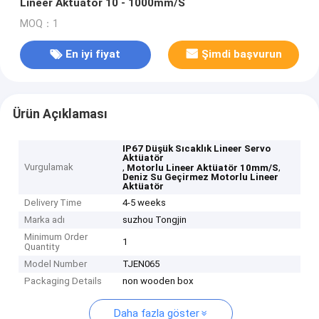
Lineer Aktüatör 10 - 1000mm/S
MOQ：1
En iyi fiyat
Şimdi başvurun
Ürün Açıklaması
IP67 Düşük Sıcaklık Lineer Servo
Aktüatör
Vurgulamak
,
,
Motorlu Lineer Aktüatör 10mm/S
Deniz Su Geçirmez Motorlu Lineer
Aktüatör
Delivery Time
4-5 weeks
Marka adı
suzhou Tongjin
Minimum Order
1
Quantity
Model Number
TJEN065
Packaging Details
non wooden box
Daha fazla göster