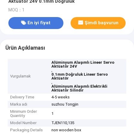
Aktüatör 24V 0.1mm Doğruluk
MOQ：1
En iyi fiyat
Şimdi başvurun
Ürün Açıklaması
Alüminyum Alaşımlı Lineer Servo
Aktüatör 24V
,
0.1mm Doğruluk Lineer Servo
Vurgulamak
Aktüatör
,
Alüminyum Alaşımlı Elektrikli
Aktüatör Silindir
Delivery Time
4-5 weeks
Marka adı
suzhou Tongjin
Minimum Order
1
Quantity
Model Number
TJEN110,135
Packaging Details
non wooden box