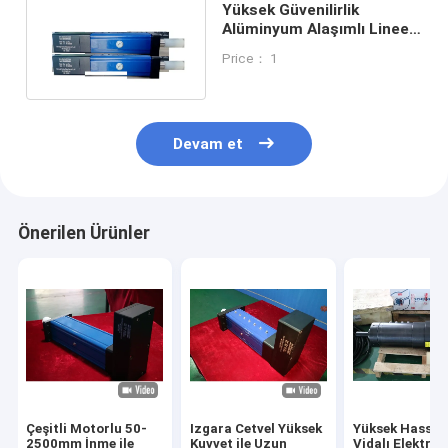
Yüksek Güvenilirlik
Alüminyum Alaşımlı Lineer
Servo Aktüatör 24V 0.1mm
Price： 1
Doğruluk
Devam et
Önerilen Ürünler
Çeşitli Motorlu 50-
Izgara Cetvel Yüksek
Yüksek Hassasi
2500mm İnme ile
Kuvvet ile Uzun
Vidalı Elektrikl